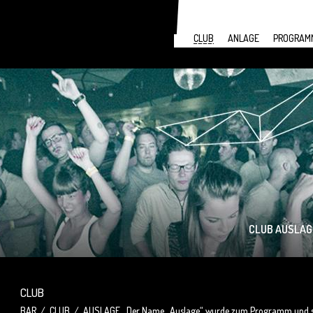
CLUB
ANLAGE
PROGRAM
CLUB AUSLAGE 
CLUB
BAR / CLUB / AUSLAGE. Der Name „Auslage“ wurde zum Programm und so