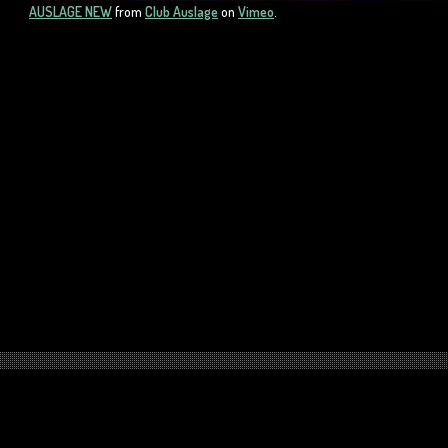
AUSLAGE NEW
from
Club Auslage
on
Vimeo
.
NER:
Hidden gems
Casino Online Migliori
Non Gamstop Casinos