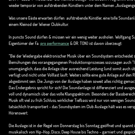
wieder temporär von aufstrebenden Künstlern unter dem Namen „Auslagenge
Was unsere Gäste erwarten dürfen: aufstrebende Künstler, eine tolle Soundanlag
einem Kleinod der Wiener Clubkultur.
In puncto Sound dürfen & müssen wir ein wenig weiter ausholen. Wolfgang S
Eigentümer der Fa.
pro performance
& DR. TON) ist davon überzeugt:
"Bei der Wiedergabe elektronischer Musik über ein Soundsystem entscheidet sic
Bemühungen des vorangegangenen Produktionsprozesses sozusagen auch "lan
unumgänglich, dass die Anlage über ausreichend Leistung (und somit auch ü
verfügt und nicht unter Volllast läuft. Weiters sollte eine gute Anlage auf de
abgestimmt sein. Die Jungs von der Auslage haben soweit alles richtig gemac
Das Endergebnis spricht für sich! Die Soundanlage ist differenziert und ausgew
voll und dynamisch über das volle Klangspektrum. Besonders der Bassbereich i
Musik oft viel zu früh Schluss, wirklicher Tiefbass wird nur von wenigen Sou
tatsächlich transportiert – das Soundsystem im Club Auslage hält was es vers
H
örenswert.
Die Auslage ist in der Regel von Donnerstag bis Sonntag geöffnet und spannt 
musikalisch von
Hip-Hop, Disco, Deep House bis Techno – garniert und gespic