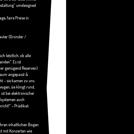
staltung“ umdesigned.
e, faire Preise in
auter (Gründer /
h letztlich, ob alle
den". Es ist
ber genügend Reserven)
n Raum angepasst &
ht – sie kamen zu uns.
ogen, sie klingt rund,
st bei elektronischer
ndsystemen auch
pricht!"
– Prädikat:
ihren inhaltlichen Bogen
kt mit Konzerten wie