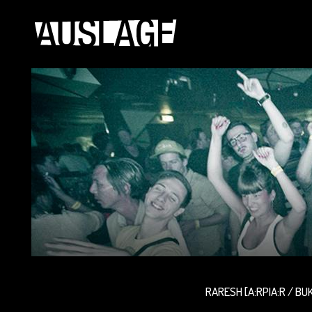
RARESH [A:RPIA:R / BU