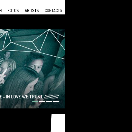
M
FOTOS
ARTISTS
CONTACTS
- IN LOVE WE TRUST ////////////
- IN LOVE WE TRUST ////////////